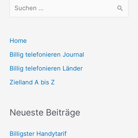
S
u
c
Home
h
e
Billig telefonieren Journal
n
Billig telefonieren Länder
n
Zielland A bis Z
a
c
Neueste Beiträge
h
:
Billigster Handytarif