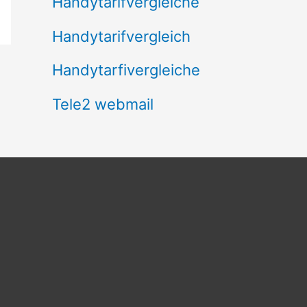
Handytarifvergleiche
Handytarifvergleich
Handytarfivergleiche
Tele2 webmail