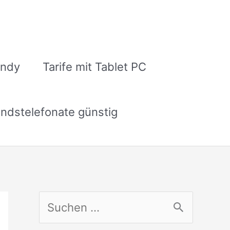
andy
Tarife mit Tablet PC
ndstelefonate günstig
S
u