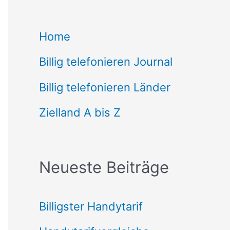
c
Home
h
Billig telefonieren Journal
e
n
Billig telefonieren Länder
n
Zielland A bis Z
a
c
Neueste Beiträge
h
:
Billigster Handytarif