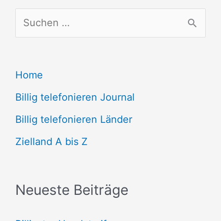
S
u
c
Home
h
e
Billig telefonieren Journal
n
Billig telefonieren Länder
n
Zielland A bis Z
a
c
Neueste Beiträge
h
: