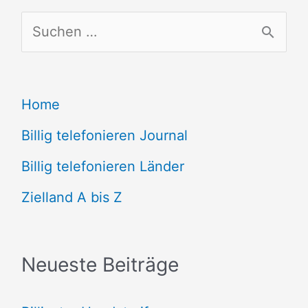
S
u
c
Home
h
e
Billig telefonieren Journal
n
Billig telefonieren Länder
n
Zielland A bis Z
a
c
Neueste Beiträge
h
: