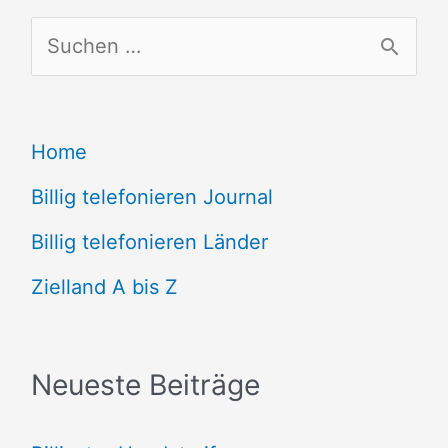
S
u
c
Home
h
e
Billig telefonieren Journal
n
Billig telefonieren Länder
n
Zielland A bis Z
a
c
Neueste Beiträge
h
: