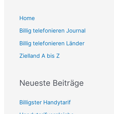
c
Home
h
Billig telefonieren Journal
e
n
Billig telefonieren Länder
n
Zielland A bis Z
a
c
Neueste Beiträge
h
:
Billigster Handytarif