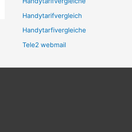
Handytarifvergleiche
Handytarifvergleich
Handytarfivergleiche
Tele2 webmail