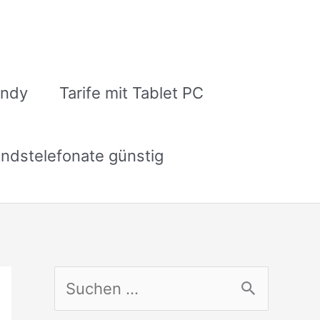
andy
Tarife mit Tablet PC
ndstelefonate günstig
S
u