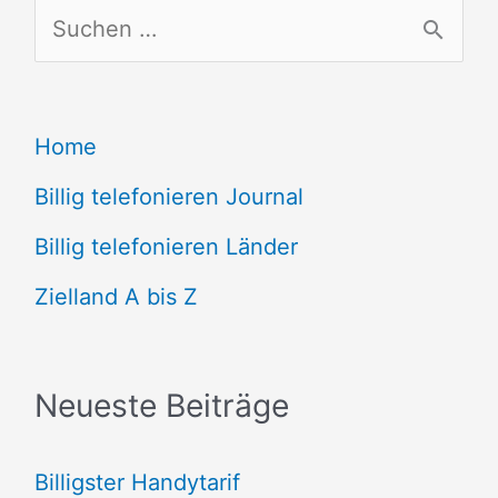
S
u
c
Home
h
e
Billig telefonieren Journal
n
Billig telefonieren Länder
n
Zielland A bis Z
a
c
Neueste Beiträge
h
:
Billigster Handytarif