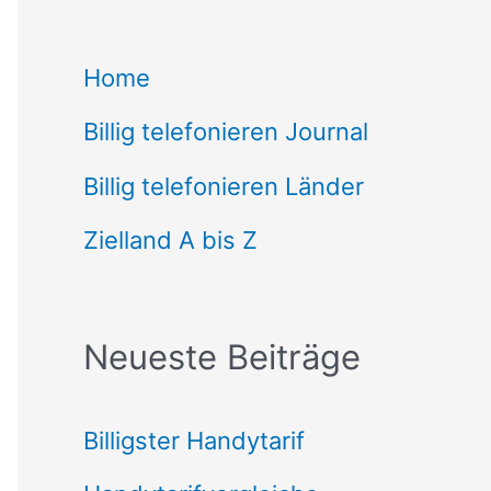
c
Home
h
Billig telefonieren Journal
e
n
Billig telefonieren Länder
n
Zielland A bis Z
a
c
Neueste Beiträge
h
:
Billigster Handytarif