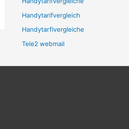
Handytarifvergleiche
Handytarifvergleich
Handytarfivergleiche
Tele2 webmail