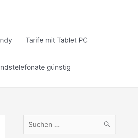
andy
Tarife mit Tablet PC
ndstelefonate günstig
S
u