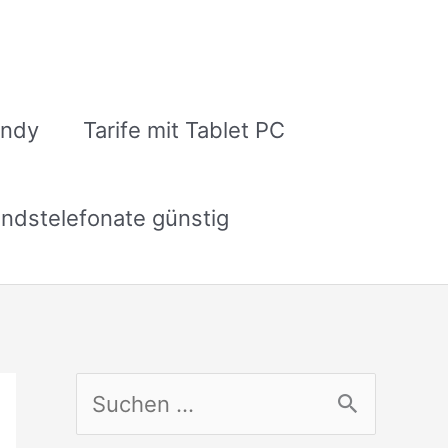
andy
Tarife mit Tablet PC
ndstelefonate günstig
S
u