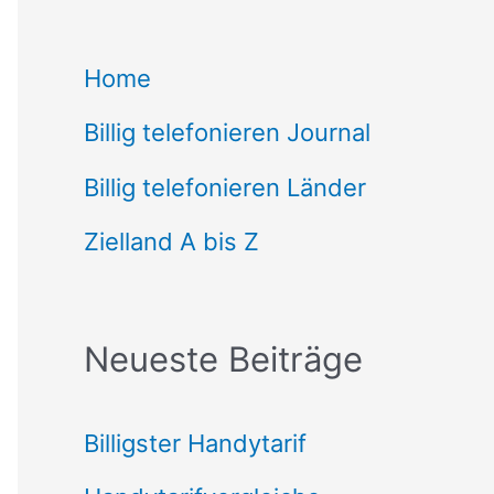
c
Home
h
Billig telefonieren Journal
e
n
Billig telefonieren Länder
n
Zielland A bis Z
a
c
Neueste Beiträge
h
:
Billigster Handytarif