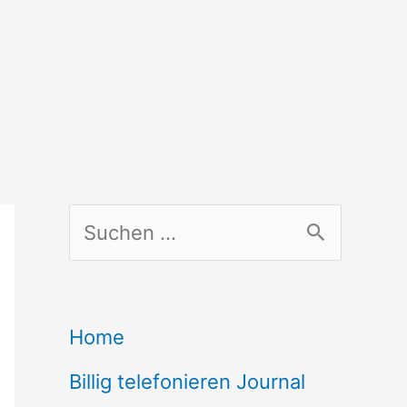
S
u
c
Home
h
Billig telefonieren Journal
e