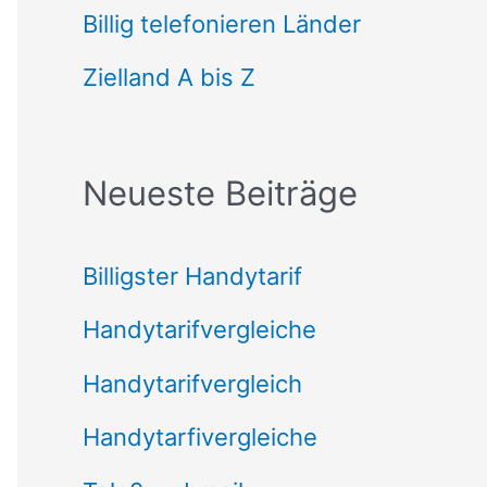
n
Billig telefonieren Länder
n
Zielland A bis Z
a
c
Neueste Beiträge
h
:
Billigster Handytarif
Handytarifvergleiche
Handytarifvergleich
Handytarfivergleiche