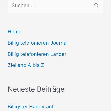
S
u
c
Home
h
e
Billig telefonieren Journal
n
Billig telefonieren Länder
n
Zielland A bis Z
a
c
Neueste Beiträge
h
:
Billigster Handytarif