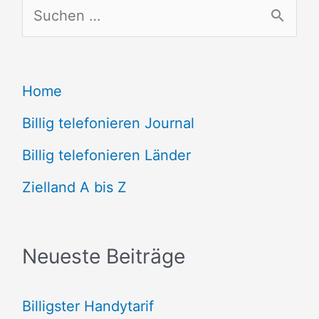
S
u
c
Home
h
e
Billig telefonieren Journal
n
Billig telefonieren Länder
n
Zielland A bis Z
a
c
Neueste Beiträge
h
:
Billigster Handytarif